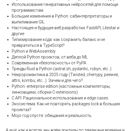
Использование генеративных нейросетей для помощи
программистам
Большие изменения в Python: сабинтерпретаторы и
выпиливание GIL
Настоящее и будущее веб разработки: FastAPI, Litestar и
другие
Типизирование кода: как сохранить баланс и не
превратиться в TypeScript?
Python и WebAssembly
Деплой Python проектов, от веба до ML
Современная «безопасность» от PyPA
Тренды Rust в Python (astral.sh, pydantic, robyn, etc..)
Некроромантика в 2025 году (Twisted, cherrypy, peewee,
attrs, kombu, etc…). Зачем и для чего?
Python: enterprise edition (кастомные компиляторы,
линковщики, сборки С-extensions)
C API: Рациональное использование и edge cases
Экосистема: Как не повторять packages.lock в больших
проектах?
Mojo год спустя: обещания и реальность
А ещё, как и всегда, мы ждём доклады по темам вне времени и