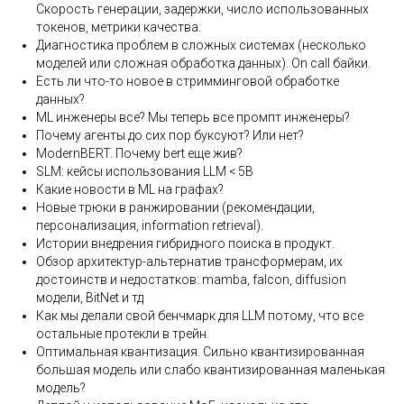
Скорость генерации, задержки, число использованных
токенов, метрики качества.
Диагностика проблем в сложных системах (несколько
моделей или сложная обработка данных). On call байки.
Есть ли что-то новое в стримминговой обработке
данных?
ML инженеры все? Мы теперь все промпт инженеры?
Почему агенты до сих пор буксуют? Или нет?
ModernBERT. Почему bert еще жив?
SLM: кейсы использования LLM < 5B
Какие новости в ML на графах?
Новые трюки в ранжировании (рекомендации,
персонализация, information retrieval).
Истории внедрения гибридного поиска в продукт.
Обзор архитектур-альтернатив трансформерам, их
достоинств и недостатков: mamba, falcon, diffusion
модели, BitNet и тд
Как мы делали свой бенчмарк для LLM потому, что все
остальные протекли в трейн.
Оптимальная квантизация. Сильно квантизированная
большая модель или слабо квантизированная маленькая
модель?