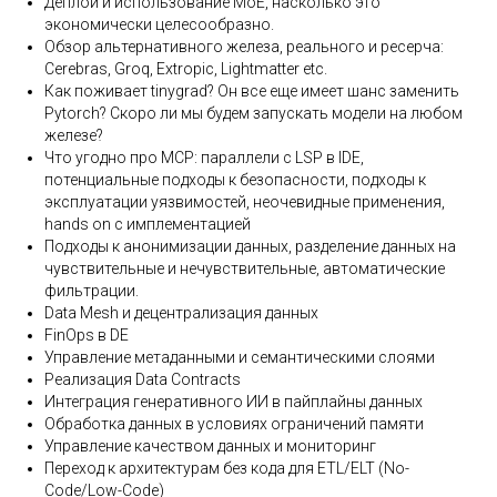
Деплой и использование MoE, насколько это
экономически целесообразно.
Обзор альтернативного железа, реального и ресерча:
Cerebras, Groq, Extropic, Lightmatter etc.
Как поживает tinygrad? Он все еще имеет шанс заменить
Pytorch? Скоро ли мы будем запускать модели на любом
железе?
Что угодно про MCP: параллели с LSP в IDE,
потенциальные подходы к безопасности, подходы к
эксплуатации уязвимостей, неочевидные применения,
hands on с имплементацией
Подходы к анонимизации данных, разделение данных на
чувствительные и нечувствительные, автоматические
фильтрации.
Data Mesh и децентрализация данных
FinOps в DE
Управление метаданными и семантическими слоями
Реализация Data Contracts
Интеграция генеративного ИИ в пайплайны данных
Обработка данных в условиях ограничений памяти
Управление качеством данных и мониторинг
Переход к архитектурам без кода для ETL/ELT (No-
Code/Low-Code)